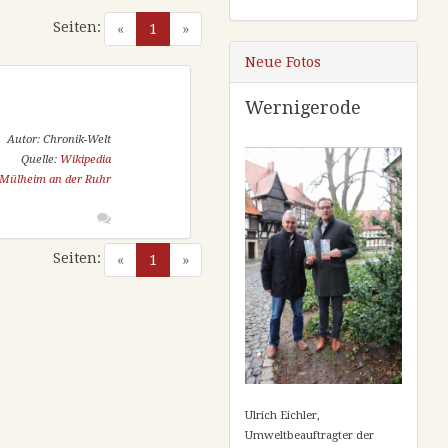
Seiten:
(current)
«
1
»
Neue Fotos
Wernigerode
Autor: Chronik-Welt
Quelle:
Wikipedia
Mülheim an der Ruhr
Seiten:
(current)
«
1
»
Ulrich Eichler,
Umweltbeauftragter der