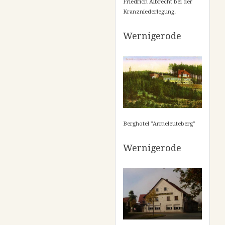
Friedrich Albrecht bei der
Kranzniederlegung.
Wernigerode
Berghotel "Armeleuteberg"
Wernigerode