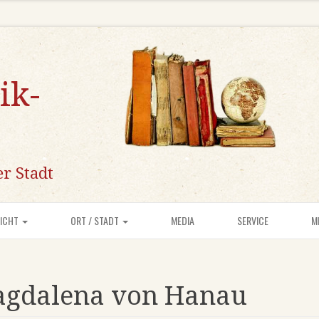
ik-
r Stadt
SICHT
ORT / STADT
MEDIA
SERVICE
M
agdalena von Hanau